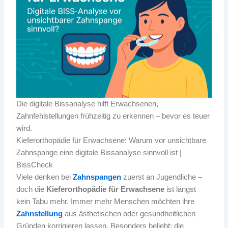
Die digitale Bissanalyse hilft Erwachsenen,
Zahnfehlstellungen frühzeitig zu erkennen – bevor es teuer
wird.
Kieferorthopädie für Erwachsene: Warum vor unsichtbare
Zahnspange eine digitale Bissanalyse sinnvoll ist |
BissCheck
Viele denken bei
Zahnspangen
zuerst an Jugendliche –
doch die
Kieferorthopädie für Erwachsene
ist längst
kein Tabu mehr. Immer mehr Menschen möchten ihre
Zahnstellung
aus ästhetischen oder gesundheitlichen
Gründen korrigieren lassen. Besonders beliebt: die