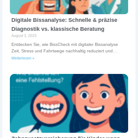
Digitale Bissanalyse: Schnelle & präzise
Diagnostik vs. klassische Beratung
August 3, 2025
Entdecken Sie, wie BissCheck mit digitaler Bissanalyse
Zeit, Stress und Fahrtwege nachhaltig reduziert und
kosten einspart.
Weiterlesen »