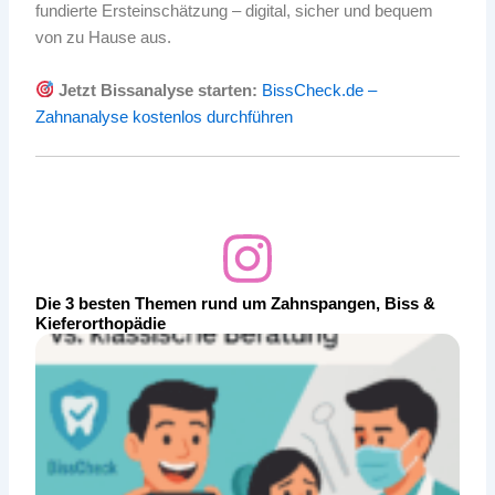
fundierte Ersteinschätzung – digital, sicher und bequem
von zu Hause aus.
Jetzt Bissanalyse starten:
BissCheck.de –
Zahnanalyse kostenlos durchführen
Die 3 besten Themen rund um Zahnspangen, Biss &
Kieferorthopädie
P
P
P
P
P
a
a
a
a
a
g
g
g
g
g
e
e
e
e
e